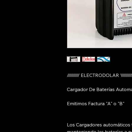
////////// ELECTRODOLAR \\\\\\\\\
Cargador De Baterías Automát
Emitimos Factura "A" o "B"
Los Cargadores automáticos 
manteniendo las baterías a p