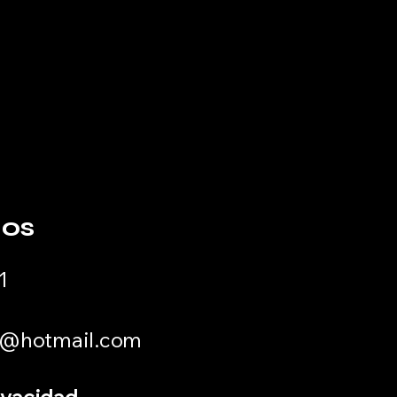
os
1
ar@hotmail.com