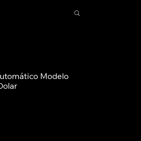
automático Modelo
Dolar
ecio
ios