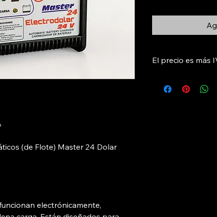
Agr
El precio es más 
\
icos (de Flote) Master 24 Dolar
funcionan electrónicamente,
lena carga. Están diseñados para