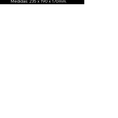
Medidas: 235 x 190 x 170mm.
Peso: 6 Kg.
El precio es más IVA del
21%
ElectroDolar
Contactános
11-6787-1741