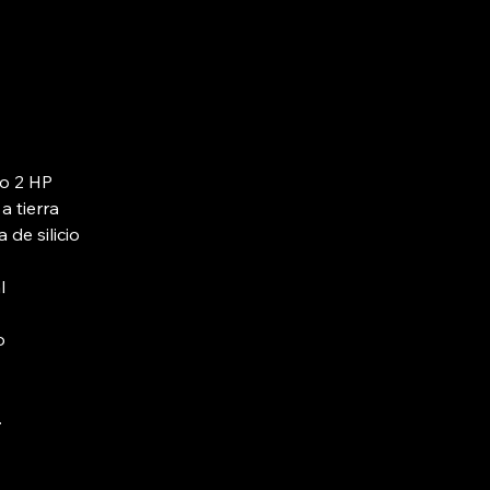
o 2 HP
a tierra
de silicio
l
o
.