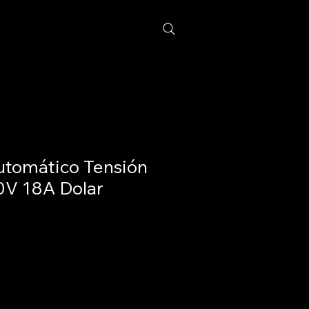
utomático Tensión
0V 18A Dolar
recio
ios