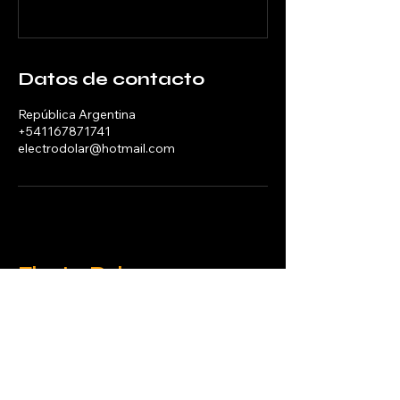
Datos de contacto
República Argentina
+541167871741
electrodolar@hotmail.com
ElectroDolar
Contactános
11-6787-1741